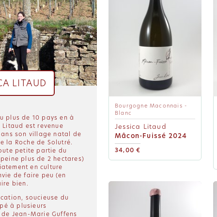
CA LITAUD
Bourgogne Maconnais -
Blanc
u plus de 10 pays en à
a Litaud est revenue
Jessica Litaud
dans son village natal de
Mâcon-Fuissé 2024
e la Roche de Solutré.
34,00 €
oute petite partie du
 peine plus de 2 hectares)
iatement en culture
vie de faire peu (en
ire bien.
ication, soucieuse du
ipé à plusieurs
s de Jean-Marie Guffens