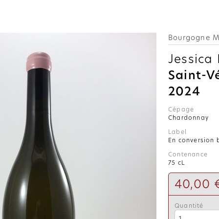
Bourgogne M
Jessica 
Saint-V
2024
Cépage
Chardonnay
Label
En conversion 
Contenance
75 cL
40,00 
Quantité