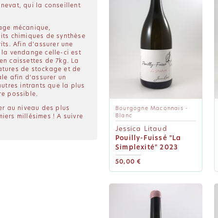
nevat, qui la conseillent
bage mécanique,
its chimiques de synthèse
its. Afin d'assurer une
 la vendange celle-ci est
en caissettes de 7kg. La
atures de stockage et de
ale afin d'assurer un
autres intrants que la plus
re possible.
ser au niveau des plus
Bourgogne Maconnais -
Blanc
iers millésimes ! A suivre
Jessica Litaud
Pouilly-Fuissé "La
Simplexité" 2023
50,00 €