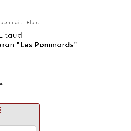
aconnais - Blanc
Litaud
éran "Les Pommards"
bio
€