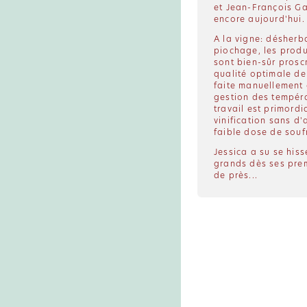
et Jean-François Ga
encore aujourd'hui.
A la vigne: désher
piochage, les produ
sont bien-sûr proscr
qualité optimale de
faite manuellement 
gestion des tempér
travail est primordi
vinification sans d'
faible dose de souf
Jessica a su se his
grands dès ses prem
de près...