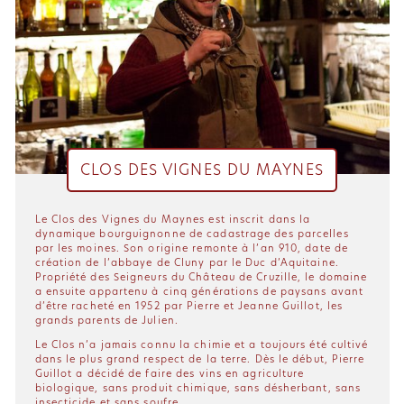
CLOS DES VIGNES DU MAYNES
Le Clos des Vignes du Maynes est inscrit dans la
dynamique bourguignonne de cadastrage des parcelles
par les moines. Son origine remonte à l’an 910, date de
création de l’abbaye de Cluny par le Duc d’Aquitaine.
Propriété des Seigneurs du Château de Cruzille, le domaine
a ensuite appartenu à cinq générations de paysans avant
d’être racheté en 1952 par Pierre et Jeanne Guillot, les
grands parents de Julien.
Le Clos n’a jamais connu la chimie et a toujours été cultivé
dans le plus grand respect de la terre. Dès le début, Pierre
Guillot a décidé de faire des vins en agriculture
biologique, sans produit chimique, sans désherbant, sans
insecticide et sans soufre.