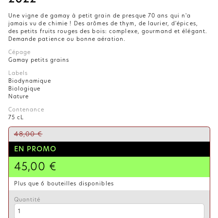
Une vigne de gamay à petit grain de presque 70 ans qui n'a
jamais vu de chimie ! Des arômes de thym, de laurier, d'épices,
des petits fruits rouges des bois: complexe, gourmand et élégant.
Demande patience ou bonne aération.
Cépage
Gamay petits grains
Labels
Biodynamique
Biologique
Nature
Contenance
75 cL
48,00 €
EN PROMO
45,00 €
Plus que 6 bouteilles disponibles
Quantité