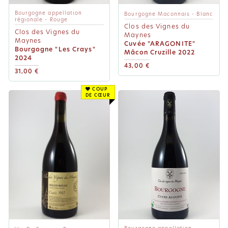
Bourgogne appellation
Bourgogne Maconnais - Blanc
régionale - Rouge
Clos des Vignes du
Clos des Vignes du
Maynes
Maynes
Cuvée "ARAGONITE"
Bourgogne "Les Crays"
Mâcon Cruzille 2022
2024
43,00 €
31,00 €
COUP
DE CŒUR