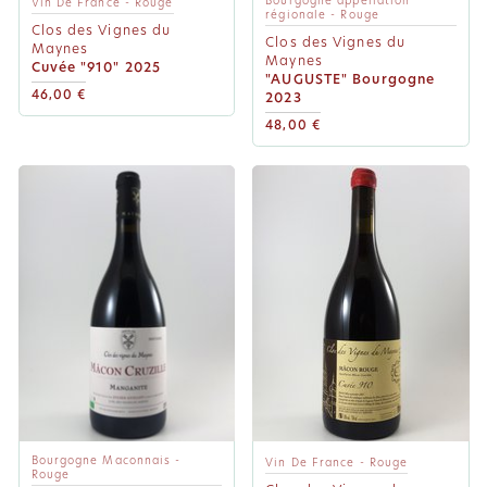
Bourgogne appellation
Vin De France - Rouge
régionale - Rouge
Clos des Vignes du
Clos des Vignes du
Maynes
Maynes
Cuvée "910" 2025
"AUGUSTE" Bourgogne
46,00 €
2023
48,00 €
Bourgogne Maconnais -
Vin De France - Rouge
Rouge