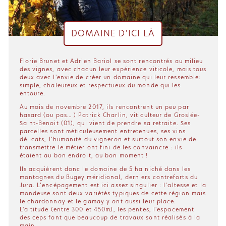
DOMAINE D'ICI LÀ
Florie Brunet et Adrien Bariol se sont rencontrés au milieu
des vignes, avec chacun leur expérience viticole, mais tous
deux avec l'envie de créer un domaine qui leur ressemble:
simple, chaleureux et respectueux du monde qui les
entoure.
Au mois de novembre 2017, ils rencontrent un peu par
hasard (ou pas… ) Patrick Charlin, viticulteur de Groslée-
Saint-Benoit (01), qui vient de prendre sa retraite. Ses
parcelles sont méticuleusement entretenues, ses vins
délicats, l’humanité du vigneron et surtout son envie de
transmettre le métier ont fini de les convaincre : ils
étaient au bon endroit, au bon moment !
Ils acquièrent donc le domaine de 5 ha niché dans les
montagnes du Bugey méridional, derniers contreforts du
Jura. L’encépagement est ici assez singulier : l’altesse et la
mondeuse sont deux variétés typiques de cette région mais
le chardonnay et le gamay y ont aussi leur place.
L'altitude (entre 300 et 450m), les pentes, l'espacement
des ceps font que beaucoup de travaux sont réalisés à la
main.