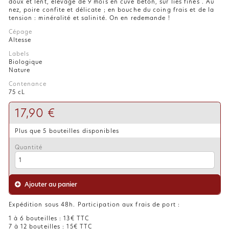
doux et lent, élevage de 9 mois en cuve béton, sur lies fines . Au
nez, poire confite et délicate ; en bouche du coing frais et de la
tension : minéralité et salinité. On en redemande !
Cépage
Altesse
Labels
Biologique
Nature
Contenance
75 cL
17,90 €
Plus que 5 bouteilles disponibles
Quantité
Ajouter au panier
Expédition sous 48h. Participation aux frais de port :
1 à 6 bouteilles : 13€ TTC
7 à 12 bouteilles : 15€ TTC