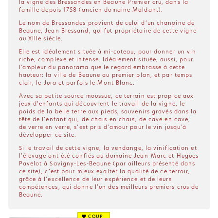
la vigne des Bressandes en Beaune Premier cru, dans la
famille depuis 1758 (ancien domaine Maldant).
Le nom de Bressandes provient de celui d’un chanoine de
Beaune, Jean Bressand, qui fut propriétaire de cette vigne
au XIIIe siècle.
Elle est idéalement située à mi-coteau, pour donner un vin
riche, complexe et intense. Idéalement située, aussi, pour
l'ampleur du panorama que le regard embrasse à cette
hauteur: la ville de Beaune au premier plan, et par temps
clair, le Jura et parfois le Mont Blanc.
Avec sa petite source moussue, ce terrain est propice aux
jeux d’enfants qui découvrent le travail de la vigne, le
poids de la belle terre aux pieds, souvenirs gravés dans la
tête de l’enfant qui, de chais en chais, de cave en cave,
de verre en verre, s’est pris d’amour pour le vin jusqu’à
développer ce site.
Si le travail de cette vigne, la vendange, la vinification et
l’élevage ont été confiés au domaine Jean-Marc et Hugues
Pavelot à Savigny-Les-Beaune (par ailleurs présenté dans
ce site), c’est pour mieux exalter la qualité de ce terroir,
grâce à l’excellence de leur expérience et de leurs
compétences, qui donne l’un des meilleurs premiers crus de
Beaune.
COUP