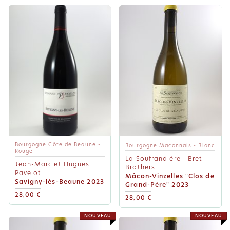
Bourgogne Côte de Beaune -
Bourgogne Maconnais - Blanc
Rouge
La Soufrandière - Bret
Jean-Marc et Hugues
Brothers
Pavelot
Mâcon-Vinzelles "Clos de
Savigny-lès-Beaune 2023
Grand-Père" 2023
28,00 €
28,00 €
NOUVEAU
NOUVEAU