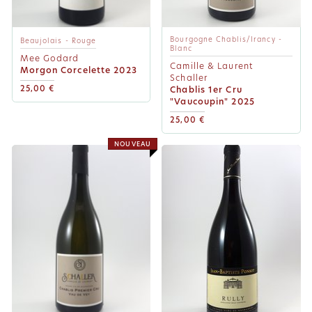
Bourgogne Chablis/Irancy -
Beaujolais - Rouge
Blanc
Mee Godard
Camille & Laurent
Morgon Corcelette 2023
Schaller
25,00 €
Chablis 1er Cru
"Vaucoupin" 2025
25,00 €
NOUVEAU