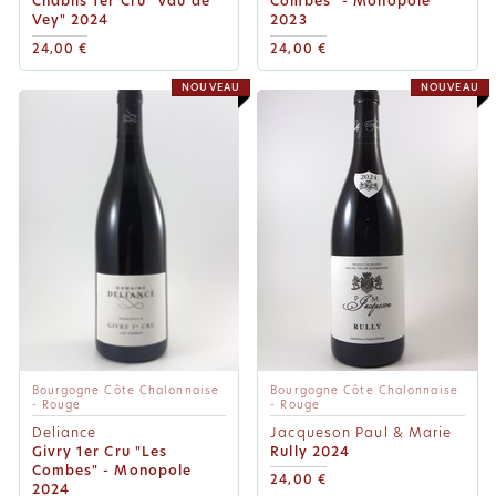
Chablis 1er Cru "Vau de
Combes" - Monopole
Vey" 2024
2023
24,00 €
24,00 €
NOUVEAU
NOUVEAU
Bourgogne Côte Chalonnaise
Bourgogne Côte Chalonnaise
- Rouge
- Rouge
Deliance
Jacqueson Paul & Marie
Givry 1er Cru "Les
Rully 2024
Combes" - Monopole
24,00 €
2024