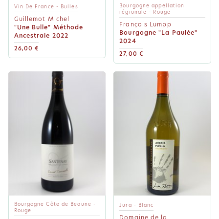
Bourgogne appellation
Vin De France - Bulles
régionale - Rouge
Guillemot Michel
François Lumpp
"Une Bulle" Méthode
Bourgogne "La Paulée"
Ancestrale 2022
2024
26,00 €
27,00 €
Bourgogne Côte de Beaune -
Jura - Blanc
Rouge
Domaine de la