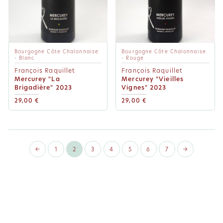
Bourgogne Côte Chalonnaise
Bourgogne Côte Chalonnaise
- Blanc
- Rouge
François Raquillet
François Raquillet
Mercurey "La
Mercurey "Vieilles
Brigadière" 2023
Vignes" 2023
29,00 €
29,00 €
←
1
2
3
4
5
6
7
→