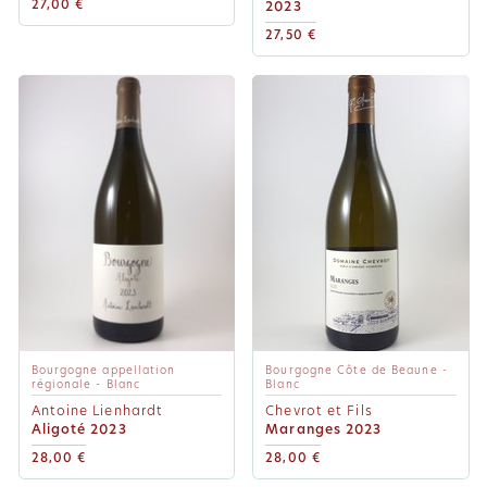
27,00 €
2023
27,50 €
Bourgogne appellation
Bourgogne Côte de Beaune -
régionale - Blanc
Blanc
Antoine Lienhardt
Chevrot et Fils
Aligoté 2023
Maranges 2023
28,00 €
28,00 €