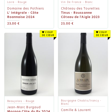
Loire - Rouge
Vin De France - Blanc
Domaine des Pothiers
Château des Tourettes
L' Intégrale - Côte
Tinus - Roussanne
Roannaise 2024
Côteau de l'Aigle 2023
23,00 €
23,00 €
COUP
COUP
DE CŒUR
DE CŒUR
Bourgogne Chablis/Irancy -
Beaujolais - Rouge
Blanc
Jean-Marc Burgaud
Camille & Laurent
Morgon Côte du Py 2024