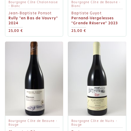
Bourgogne Côte Chalonnaise
Bourgogne Côte de Beaune -
- Blanc
Blanc
Jean-Baptiste Ponsot
Baptiste Guyot
Rully "en Bas de Vauvry"
Pernand-Vergelesses
2024
"Grande Réserve" 2023
25,00 €
25,00 €
Bourgogne Côte de Beaune -
Bourgogne Côte de Nuits -
Rouge
Rouge