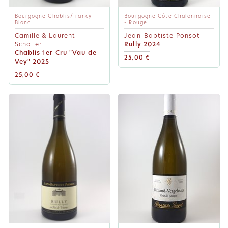
Bourgogne Chablis/Irancy -
Bourgogne Côte Chalonnaise
Blanc
- Rouge
Camille & Laurent
Jean-Baptiste Ponsot
Schaller
Rully 2024
Chablis 1er Cru "Vau de
25,00 €
Vey" 2025
25,00 €