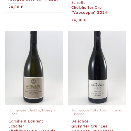
Schaller
24,00 €
Chablis 1er Cru
"Vaucoupin" 2024
24,00 €
Bourgogne Chablis/Irancy -
Bourgogne Côte Chalonnaise
Blanc
- Rouge
Camille & Laurent
Deliance
Schaller
Givry 1er Cru "Les